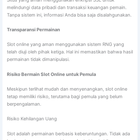
melindungi data pribadi dan transaksi keuangan pemain.
Tanpa sistem ini, informasi Anda bisa saja disalahgunakan.
Transparansi Permainan
Slot online yang aman menggunakan sistem RNG yang
telah diuji oleh pihak ketiga. Hal ini memastikan bahwa hasil
permainan tidak dimanipulasi.
Risiko Bermain Slot Online untuk Pemula
Meskipun terlihat mudah dan menyenangkan, slot online
tetap memiliki risiko, terutama bagi pemula yang belum
berpengalaman.
Risiko Kehilangan Uang
Slot adalah permainan berbasis keberuntungan. Tidak ada