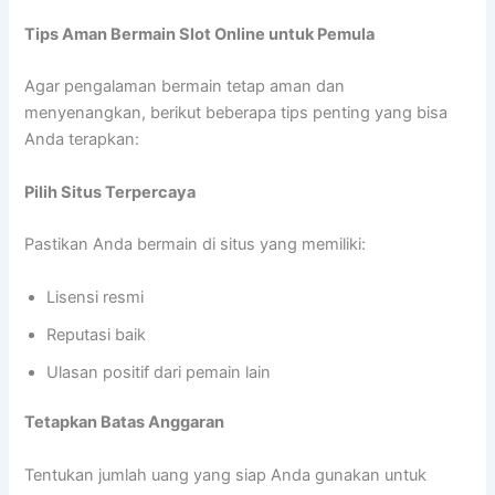
Tips Aman Bermain Slot Online untuk Pemula
Agar pengalaman bermain tetap aman dan
menyenangkan, berikut beberapa tips penting yang bisa
Anda terapkan:
Pilih Situs Terpercaya
Pastikan Anda bermain di situs yang memiliki:
Lisensi resmi
Reputasi baik
Ulasan positif dari pemain lain
Tetapkan Batas Anggaran
Tentukan jumlah uang yang siap Anda gunakan untuk