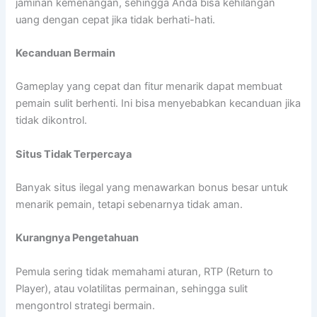
jaminan kemenangan, sehingga Anda bisa kehilangan
uang dengan cepat jika tidak berhati-hati.
Kecanduan Bermain
Gameplay yang cepat dan fitur menarik dapat membuat
pemain sulit berhenti. Ini bisa menyebabkan kecanduan jika
tidak dikontrol.
Situs Tidak Terpercaya
Banyak situs ilegal yang menawarkan bonus besar untuk
menarik pemain, tetapi sebenarnya tidak aman.
Kurangnya Pengetahuan
Pemula sering tidak memahami aturan, RTP (Return to
Player), atau volatilitas permainan, sehingga sulit
mengontrol strategi bermain.