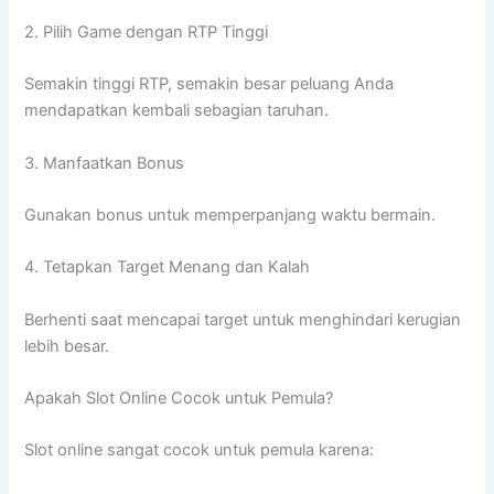
2. Pilih Game dengan RTP Tinggi
Semakin tinggi RTP, semakin besar peluang Anda
mendapatkan kembali sebagian taruhan.
3. Manfaatkan Bonus
Gunakan bonus untuk memperpanjang waktu bermain.
4. Tetapkan Target Menang dan Kalah
Berhenti saat mencapai target untuk menghindari kerugian
lebih besar.
Apakah Slot Online Cocok untuk Pemula?
Slot online sangat cocok untuk pemula karena: