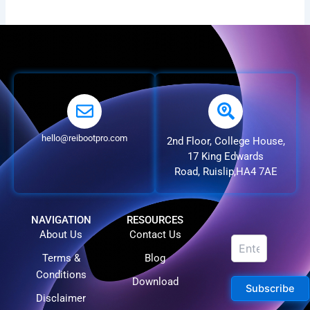
hello@reibootpro.com
2nd Floor, College House,
17 King Edwards
Road, Ruislip,HA4 7AE
NAVIGATION
RESOURCES
About Us
Contact Us
Terms &
Blog
Conditions
Download
Subscribe
Disclaimer