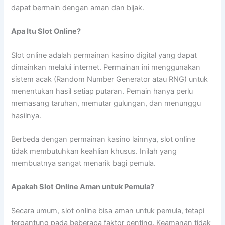
dapat bermain dengan aman dan bijak.
Apa Itu Slot Online?
Slot online adalah permainan kasino digital yang dapat
dimainkan melalui internet. Permainan ini menggunakan
sistem acak (Random Number Generator atau RNG) untuk
menentukan hasil setiap putaran. Pemain hanya perlu
memasang taruhan, memutar gulungan, dan menunggu
hasilnya.
Berbeda dengan permainan kasino lainnya, slot online
tidak membutuhkan keahlian khusus. Inilah yang
membuatnya sangat menarik bagi pemula.
Apakah Slot Online Aman untuk Pemula?
Secara umum, slot online bisa aman untuk pemula, tetapi
tergantung pada beberapa faktor penting. Keamanan tidak