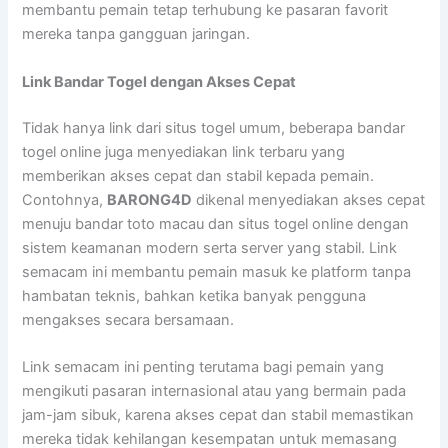
membantu pemain tetap terhubung ke pasaran favorit
mereka tanpa gangguan jaringan.
Link Bandar Togel dengan Akses Cepat
Tidak hanya link dari situs togel umum, beberapa bandar
togel online juga menyediakan link terbaru yang
memberikan akses cepat dan stabil kepada pemain.
Contohnya,
BARONG4D
dikenal menyediakan akses cepat
menuju bandar toto macau dan situs togel online dengan
sistem keamanan modern serta server yang stabil. Link
semacam ini membantu pemain masuk ke platform tanpa
hambatan teknis, bahkan ketika banyak pengguna
mengakses secara bersamaan.
Link semacam ini penting terutama bagi pemain yang
mengikuti pasaran internasional atau yang bermain pada
jam-jam sibuk, karena akses cepat dan stabil memastikan
mereka tidak kehilangan kesempatan untuk memasang