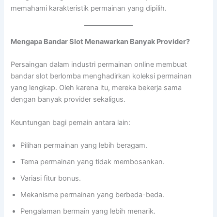
memahami karakteristik permainan yang dipilih.
Mengapa Bandar Slot Menawarkan Banyak Provider?
Persaingan dalam industri permainan online membuat
bandar slot berlomba menghadirkan koleksi permainan
yang lengkap. Oleh karena itu, mereka bekerja sama
dengan banyak provider sekaligus.
Keuntungan bagi pemain antara lain:
Pilihan permainan yang lebih beragam.
Tema permainan yang tidak membosankan.
Variasi fitur bonus.
Mekanisme permainan yang berbeda-beda.
Pengalaman bermain yang lebih menarik.