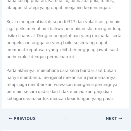
pada setiap putaran. Karena itu, tidak ada pola, rumus,
ataupun strategi yang dapat menjamin kemenangan.
Selain mengenal istilah seperti RTP dan volatilitas, pemain
juga perlu memahami bahwa permainan slot mengandung
risiko finansial. Dengan pengetahuan yang memadai serta
pengelolaan anggaran yang baik, seseorang dapat
membuat keputusan yang lebih bertanggung jawab saat
berinteraksi dengan permainan ini.
Pada akhirnya, memahami cara kerja bandar slot bukan
hanya membantu mengenal mekanisme permainannya,
tetapi juga memberikan wawasan mengenai pentingnya
bermain secara sadar dan tidak menjadikan perjudian
sebagai sarana untuk mencari keuntungan yang pasti.
PREVIOUS
NEXT