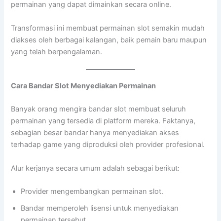
permainan yang dapat dimainkan secara online.
Transformasi ini membuat permainan slot semakin mudah
diakses oleh berbagai kalangan, baik pemain baru maupun
yang telah berpengalaman.
Cara Bandar Slot Menyediakan Permainan
Banyak orang mengira bandar slot membuat seluruh
permainan yang tersedia di platform mereka. Faktanya,
sebagian besar bandar hanya menyediakan akses
terhadap game yang diproduksi oleh provider profesional.
Alur kerjanya secara umum adalah sebagai berikut:
Provider mengembangkan permainan slot.
Bandar memperoleh lisensi untuk menyediakan
permainan tersebut.