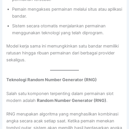
Pemain mengakses permainan melalui situs atau aplikasi
bandar.
Sistem secara otomatis menjalankan permainan
menggunakan teknologi yang telah diprogram.
Model kerja sama ini memungkinkan satu bandar memiliki
ratusan hingga ribuan permainan dari berbagai provider
sekaligus.
Teknologi Random Number Generator (RNG)
Salah satu komponen terpenting dalam permainan slot
modern adalah
Random Number Generator (RNG)
.
RNG merupakan algoritma yang menghasilkan kombinasi
angka secara acak setiap saat. Ketika pemain menekan
tombol putar, sistem akan memilih hasil berdasarkan angka