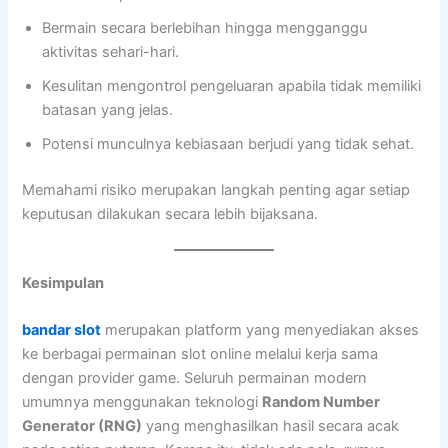
Bermain secara berlebihan hingga mengganggu
aktivitas sehari-hari.
Kesulitan mengontrol pengeluaran apabila tidak memiliki
batasan yang jelas.
Potensi munculnya kebiasaan berjudi yang tidak sehat.
Memahami risiko merupakan langkah penting agar setiap
keputusan dilakukan secara lebih bijaksana.
Kesimpulan
bandar slot
merupakan platform yang menyediakan akses
ke berbagai permainan slot online melalui kerja sama
dengan provider game. Seluruh permainan modern
umumnya menggunakan teknologi
Random Number
Generator (RNG)
yang menghasilkan hasil secara acak